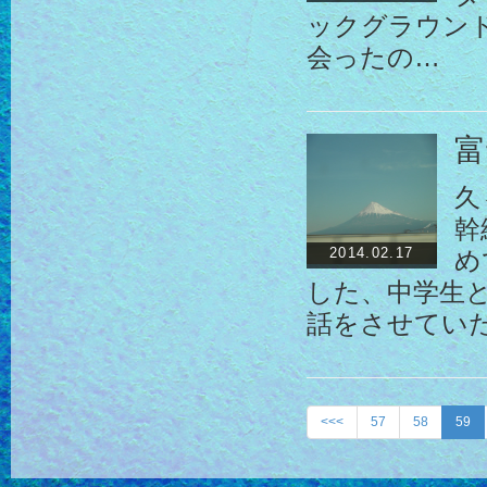
ックグラウン
会ったの…
富
久
幹
2014.02.17
め
した、中学生と
話をさせてい
<<<
57
58
59