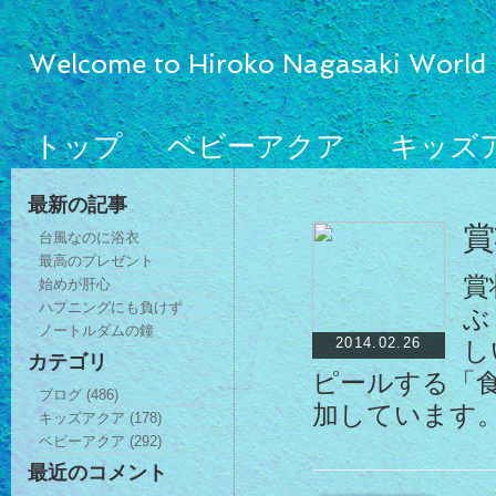
Welcome to Hiroko Nagasaki World
トップ
ベビーアクア
キッズ
最新の記事
賞
台風なのに浴衣
最高のプレゼント
賞
始めが肝心
ハプニングにも負けず
ぶ
ノートルダムの鐘
2014.02.26
し
カテゴリ
ピールする「
ブログ (486)
加しています
キッズアクア (178)
ベビーアクア (292)
最近のコメント