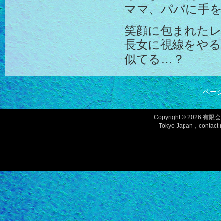
ママ、パパに手
笑顔に包まれた
長女に視線をや
似てる…？
↑ペー
Copyright © 2026
有限会
Tokyo Japan，contact m