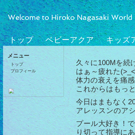
Welcome to Hiroko Nagasaki World
トップ
ベビーアクア
キッズ
メニュー
久々に100Mを
トップ
はぁ～疲れた(>_<
プロフィール
体力の衰えを痛感
これからはもっ
今日はまもなく2
アレッスンのア
プール大好き！
り切って指導に