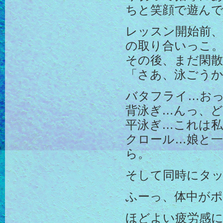
ちと笑顔で遊ん
レッスン開始前、
の取り合いっこ。写
その後、まだ閑
「さあ、泳ごうか
バタフライ…お
背泳ぎ…んっ、
平泳ぎ…これは私
クロール…娘と
ら。
そして同時にタ
ふーっ、体中が
ほどよい疲労感