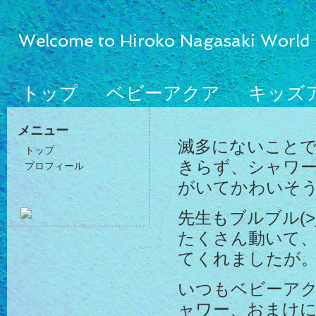
Welcome to Hiroko Nagasaki World
トップ
ベビーアクア
キッズ
メニュー
滅多にないこと
トップ
きらず、シャワ
プロフィール
がいてかわいそ
先生もブルブル(>_
たくさん動いて
てくれましたが
いつもベビーア
ャワー、おまけ