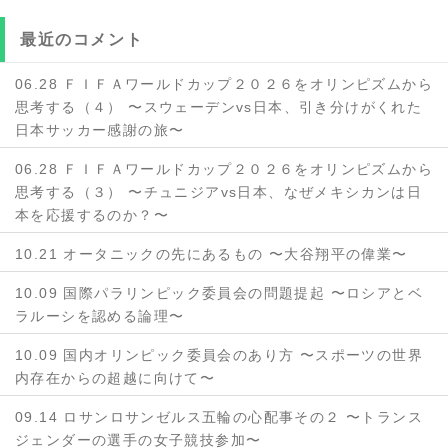
最近のコメント
06.28 ＦＩＦＡワールドカップ２０２６をオリンピズムから
思考する（４） 〜スウェーデンvs日本、引き分けがくれた
日本サッカー感謝の旅〜
06.28 ＦＩＦＡワールドカップ２０２６をオリンピズムから
思考する（３） 〜チュニジアvs日本、なぜメキシカンは日
本を応援するのか？〜
10.21 オータニックの先にあるもの 〜大谷翔平の偉業〜
10.09 国際パラリンピック委員会の問題提起 〜ロシアとベ
ラルーシを認める論理〜
10.09 国内オリンピック委員会のあり方 〜スポーツの世界
内存在からの超越に向けて〜
09.14 ロサンロサンゼルス五輪の心配事その２ 〜トランス
ジェンダーの選手の女子競技参加〜