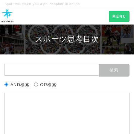
Sport will make you a philosopher in action.
Toggle
MENU
navigation
スポーツ思考目次
AND検索
OR検索