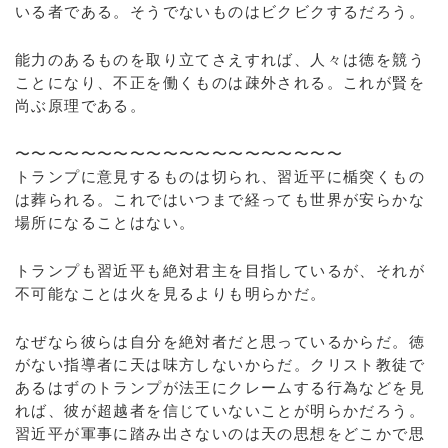
いる者である。そうでないものはビクビクするだろう。
能力のあるものを取り立てさえすれば、人々は徳を競う
ことになり、不正を働くものは疎外される。これが賢を
尚ぶ原理である。
〜〜〜〜〜〜〜〜〜〜〜〜〜〜〜〜〜〜〜〜
トランプに意見するものは切られ、習近平に楯突くもの
は葬られる。これではいつまで経っても世界が安らかな
場所になることはない。
トランプも習近平も絶対君主を目指しているが、それが
不可能なことは火を見るよりも明らかだ。
なぜなら彼らは自分を絶対者だと思っているからだ。徳
がない指導者に天は味方しないからだ。クリスト教徒で
あるはずのトランプが法王にクレームする行為などを見
れば、彼が超越者を信じていないことが明らかだろう。
習近平が軍事に踏み出さないのは天の思想をどこかで思