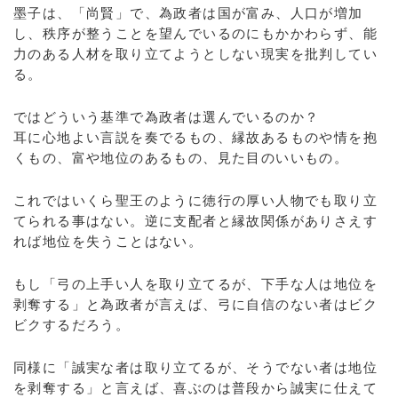
墨子は、「尚賢」で、為政者は国が富み、人口が増加
し、秩序が整うことを望んでいるのにもかかわらず、能
力のある人材を取り立てようとしない現実を批判してい
る。
ではどういう基準で為政者は選んでいるのか？
耳に心地よい言説を奏でるもの、縁故あるものや情を抱
くもの、富や地位のあるもの、見た目のいいもの。
これではいくら聖王のように徳行の厚い人物でも取り立
てられる事はない。逆に支配者と縁故関係がありさえす
れば地位を失うことはない。
もし「弓の上手い人を取り立てるが、下手な人は地位を
剥奪する」と為政者が言えば、弓に自信のない者はビク
ビクするだろう。
同様に「誠実な者は取り立てるが、そうでない者は地位
を剥奪する」と言えば、喜ぶのは普段から誠実に仕えて