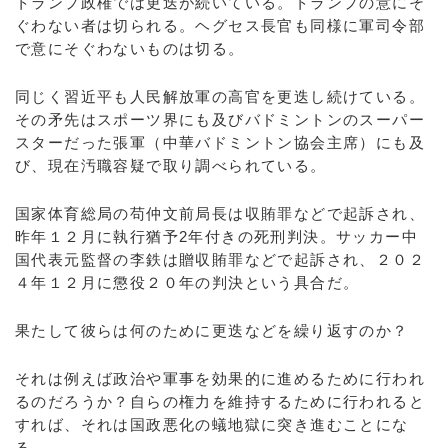
トランプ政権では更迭が続いている。トランプの意にそ
ぐわない者は切られる。ヘグセス長官も同様に軍司令部
で意にそぐわないものは切る。
同じく習近平も人民解放軍の高官を更迭し続けている。
その矛先はスポーツ界にも及びバドミントンのスーパー
スターだった張軍（中華バドミントン協会主席）にも及
び、現在汚職容疑で取り調べられている。
国家体育総局の苟仲文前局長は収賄罪などで起訴され、
昨年１２月に執行猶予2年付きの死刑判決。サッカー中
国代表元監督の李鉄は贈収賄罪などで起訴され、２０２
４年１２月に懲役２０年の判決という具合だ。
果たして彼らは何のために更迭などを繰り返すのか？
それは例えば政治や軍事を効果的に進めるために行われ
るのだろうか？自らの権力を維持するために行われると
すれば、それは国政悪化の蟻地獄に突き進むことにな
る。