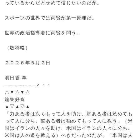
っているからだとせめて信じたいのだが。
スポーツの世界では尚賢が第一原理だ。
世界の政治指導者に尚賢を問う。
（敬称略）
２０２６年５月２日
明日香 羊
────────＜・・
△▼△▼△
編集好奇
▲▽▲▽▲
「力ある者は疾くもって人を助け、財ある者は勉めても
って人に分ち、道ある者は勧めてもって人に教う」（米
国はイランの人々を助け、米国はイランの人々に分ち、
米国は人の道を教える）べきだったのだが、「米国は人