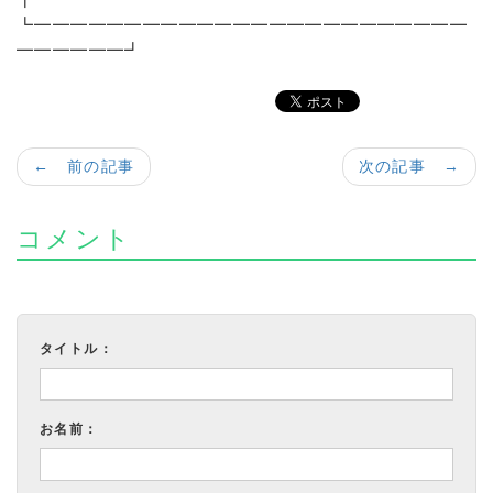
┗━━━━━━━━━━━━━━━━━━━━━━━━
━━━━━━┛
← 前の記事
次の記事 →
コメント
タイトル：
お名前：