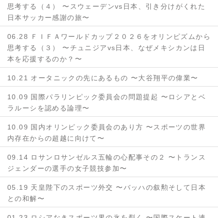
思考する（４） 〜スウェーデンvs日本、引き分けがくれた
日本サッカー感謝の旅〜
06.28 ＦＩＦＡワールドカップ２０２６をオリンピズムから
思考する（３） 〜チュニジアvs日本、なぜメキシカンは日
本を応援するのか？〜
10.21 オータニックの先にあるもの 〜大谷翔平の偉業〜
10.09 国際パラリンピック委員会の問題提起 〜ロシアとベ
ラルーシを認める論理〜
10.09 国内オリンピック委員会のあり方 〜スポーツの世界
内存在からの超越に向けて〜
09.14 ロサンロサンゼルス五輪の心配事その２ 〜トランス
ジェンダーの選手の女子競技参加〜
05.19 天皇陛下のスポーツ外交 〜バッハの叙勲そして日本
との和解〜
01.23 ロシアなきスポーツ界の氷を裂く 〜国際スケート連