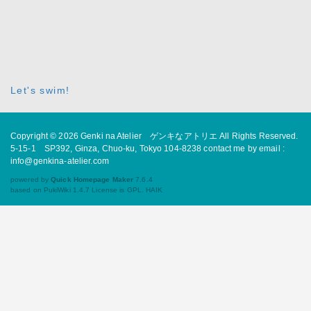
Let's swim!
Copyright © 2026
Genki na Atelier ゲンキなアトリエ
All Rights Reserved.
5-15-1 SP392, Ginza, Chuo-ku, Tokyo 104-8238 contact me by email :
info@genkina-atelier.com
powered by
Quick Homepage Maker
7.6.4
based on PukiWiki 1.4.7 License is GPL.
HAIK