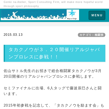
Genki na Atelier, Sport Consulting Firm, will make more hopeful world
through sport philosophy
Toggle
MENU
navigation
2015.03.13
カテゴリ：格闘技
タカクノウが３．２０開催リアルジャパ
ンプロレスに参戦！！
佐山サトル先生のお招きで総合格闘家タカクノウが3月
20日開催のリアルジャパンプロレスに参戦します。
セミファイナルに出場、6人タッグで藤波辰巳さんと闘
います。
2015年初参戦を記念して、「タカクノウを励ます会」も