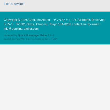
Let's swim!
Copyright © 2026
Genki na Atelier ゲンキなアトリエ
All Rights Reserved.
5-15-1 SP392, Ginza, Chuo-ku, Tokyo 104-8238 contact me by email :
info@genkina-atelier.com
powered by
Quick Homepage Maker
7.6.4
based on PukiWiki 1.4.7 License is GPL.
HAIK