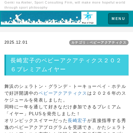
Genki na Atelier, Sport Consulting Firm, will make more hopeful world
through sport philosophy
Toggle
MENU
navigation
2025.12.01
カテゴリ：ベビーアクアティクス
長崎宏子のベビーアクアティクス２０２
６プレミアムイヤー
舞浜のシェラトン・グランデ・トーキョーベイ・ホテル
で好評開講中の
ベビーアクアティクス
は２０２６年のス
ケジュールを発表しました。
同時に一年を通して好きなだけ参加できるプレミアム
「イヤー」PLUSを発売しました！
オリンピックスイマーだった
長崎宏子
が直接指導する秀
逸のベビーアクアプログラムを受講でき、かたシェラト