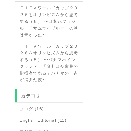
ＦＩＦＡワールドカップ２０
２６をオリンピズムから思考
する（６） 〜日本vsブラジ
ル、「サムライブルー」の涙
は青かった〜
ＦＩＦＡワールドカップ２０
２６をオリンピズムから思考
する（５） 〜パナマvsイン
グランド、「審判は交響曲の
指揮者である」パナマの一点
が消えた夜〜
カテゴリ
ブログ (16)
English Editorial (11)