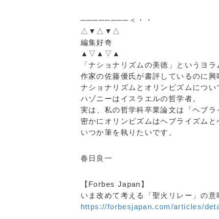
────────＜・・
△▼△▼△
編集好奇
▲▽▲▽▲
「ナショナリズムの美徳」というヨラ
作家の佐藤優氏が書評しているのに興
ナショナリズムとオリンピズムについ
ハゾニーはイスラエルの哲学者。
実は、私の哲学科卒業論文は「ヘブラ
密かにオリンピズムはヘブライズムと
いつか筆を執りたいです。
春日良一
【Forbes Japan】
いま改めて考える「聖火リレー」の意
https://forbesjapan.com/articles/det