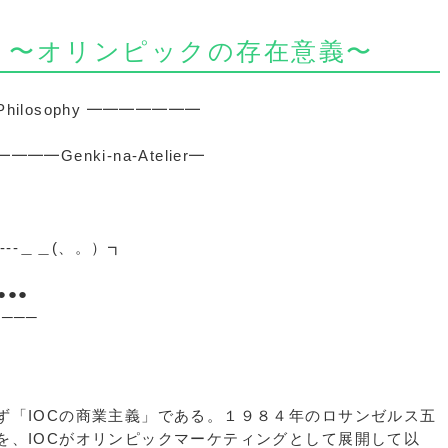
 〜オリンピックの存在意義〜
 Philosophy ━━━━━━━
enki-na-Atelier━
-------＿＿(、。）┓
●●●
────
ず「IOCの商業主義」である。１９８４年のロサンゼルス五
を、IOCがオリンピックマーケティングとして展開して以