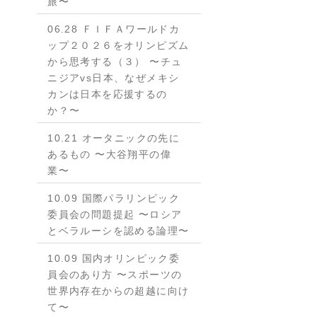
旅〜
06.28 ＦＩＦＡワールドカ
ップ２０２６をオリンピズム
から思考する（３） 〜チュ
ニジアvs日本、なぜメキシ
カンは日本を応援するの
か？〜
10.21 オータニックの先に
あるもの 〜大谷翔平の偉
業〜
10.09 国際パラリンピック
委員会の問題提起 〜ロシア
とベラルーシを認める論理〜
10.09 国内オリンピック委
員会のあり方 〜スポーツの
世界内存在からの超越に向け
て〜