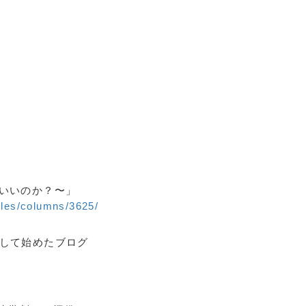
でいいのか？〜」
cles/columns/3625/
題して始めたブログ