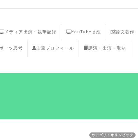
メディア出演・執筆記録
YouTube番組
論文著作
スポーツ思考
主筆プロフィール
講演・出演・取材
カテゴリ：オリンピック