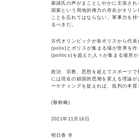
家諸氏の声がまことしやかに主張され
国家という局地的権力の存在がオリン
ことを忘れてはならない。軍事力を持
るべきだ。
古代オリンピックが各ポリスから代表
(polis)とポリスが集まる場が世界を作
(politics)を超えた人々が集ま
政治、宗教、思想を超えてスポーツで
には現在の鎖国的思潮を変える理論が
ーケティングを捉えれば、批判の本質
(敬称略)
2021年11月16日
明日香 羊