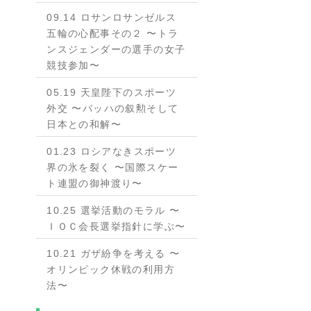
09.14 ロサンロサンゼルス
五輪の心配事その２ 〜トラ
ンスジェンダーの選手の女子
競技参加〜
05.19 天皇陛下のスポーツ
外交 〜バッハの叙勲そして
日本との和解〜
01.23 ロシアなきスポーツ
界の氷を裂く 〜国際スケー
ト連盟の御神渡り〜
10.25 選挙活動のモラル 〜
ＩＯＣ会長選挙指針に学ぶ〜
10.21 ガザ紛争を考える 〜
オリンピック休戦の利用方
法〜