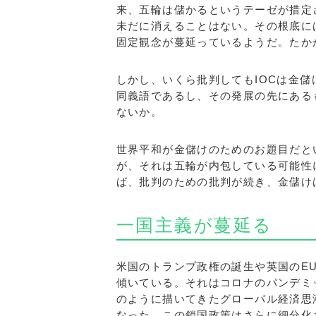
来、五輪は儲かるというテーゼが措定
未だに消えることはない。その根底に
固定観念が蔓延っているようだ。たか
しかし、いくら批判してもIOCは金
同義語であるし、その発展の先にある
ないか。
世界平和が金儲けのためのお題目だと
が、それは五輪が内包している可能性
ば、批判のための批判が続き、金儲け
一国主義が蔓延る
米国のトランプ政権の誕生や英国のE
傾いている。それはコロナのパンデミ
のように描いてきたグローバル経済思
なった。この鎖国政策はさらに細分化