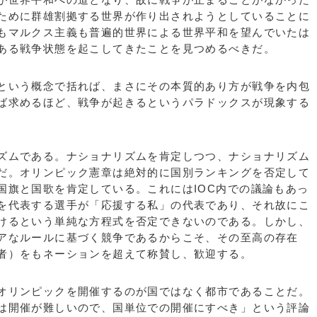
ために群雄割拠する世界が作り出されようとしていることに
もマルクス主義も普遍的世界による世界平和を望んでいたは
ある戦争状態を起こしてきたことを見つめるべきだ。
という概念で括れば、まさにその本質的あり方が戦争を内包
ば求めるほど、戦争が起きるというパラドックスが現象する
ズムである。ナショナリズムを肯定しつつ、ナショナリズム
だ。オリンピック憲章は絶対的に国別ランキングを否定して
国旗と国歌を肯定している。これにはIOC内での議論もあっ
を代表する選手が「応援する私」の代表であり、それ故にこ
けるという単純な方程式を否定できないのである。しかし、
アなルールに基づく競争であるからこそ、その至高の存在
者）をもネーションを超えて称賛し、歓迎する。
オリンピックを開催するのが国ではなく都市であることだ。
は開催が難しいので、国単位での開催にすべき」という評論