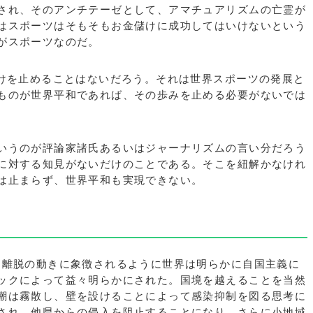
され、そのアンチテーゼとして、アマチュアリズムの亡霊が
はスポーツはそもそもお金儲けに成功してはいけないという
がスポーツなのだ。
儲けを止めることはないだろう。それは世界スポーツの発展と
ものが世界平和であれば、その歩みを止める必要がないでは
いうのが評論家諸氏あるいはジャーナリズムの言い分だろう
に対する知見がないだけのことである。そこを紐解かなけれ
は止まらず、世界平和も実現できない。
U離脱の動きに象徴されるように世界は明らかに自国主義に
ックによって益々明らかにされた。国境を越えることを当然
潮は霧散し、壁を設けることによって感染抑制を図る思考に
され、他県からの侵入を阻止することになり、さらに小地域