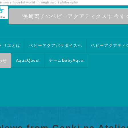
ake more hopeful world through sport philosophy
'長崎宏子のベビーアクアティクス’に今す
トリエとは
ベビーアクアパラダイスへ
ベビーアクアティ
AquaQuest
チームBabyAqua
わせ
News from Genki na Atelie