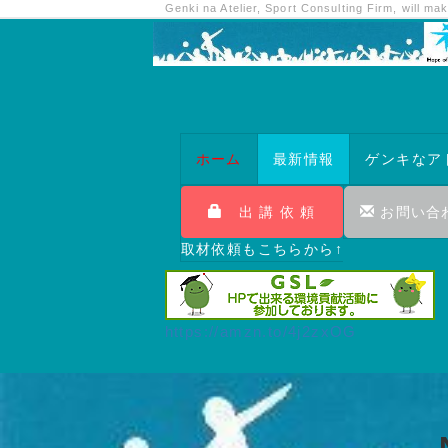
Genki na Atelier, Sport Consulting Firm, will m
ホーム
最新情報
ゲンキなア
出 講 依 頼
お問い合
取材依頼もこちらから↑
https://amzn.to/4j2zxOG