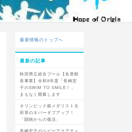
最新情報のトップへ
最新の記事
秋田県立総合プール【名誉館
長事業】令和8年度「長崎宏
子のSWIM TO SMILE！」
まもなく開幕します
オリンピック銀メダリスト太
田章のネバーギブアップ！
「闘病からの復活」
長崎宏子のベビーアクアティ