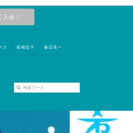
ぐ入会！
クス
長崎宏子
春日良一
r