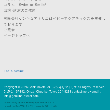
コラム Swim to Smile!
出演･講演のご依頼
有限会社ゲンキなアトリエは
ベビーアクアティクス
を主催し
ております
ご照会
ページトップへ
Let's swim!
Copyright © 2026
Genki na Atelier ゲンキなアトリエ
All Rights Reserved.
5-15-1 SP392, Ginza, Chuo-ku, Tokyo 104-8238 contact me by email :
info@genkina-atelier.com
powered by
Quick Homepage Maker
7.6.4
based on PukiWiki 1.4.7 License is GPL.
HAIK