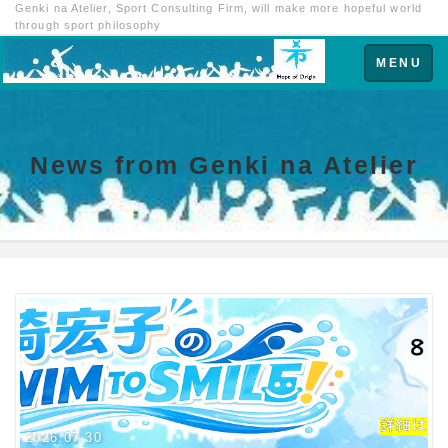
Genki na Atelier, Sport Consulting Firm, will make more hopeful world
through sport philosophy
Toggle
MENU
navigation
News from Genki na Atelier
2026.07.30