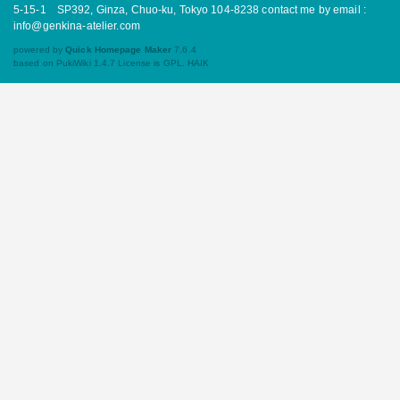
5-15-1 SP392, Ginza, Chuo-ku, Tokyo 104-8238 contact me by email :
info@genkina-atelier.com
powered by
Quick Homepage Maker
7.6.4
based on PukiWiki 1.4.7 License is GPL.
HAIK