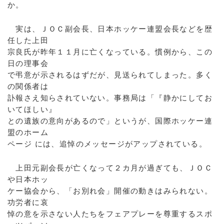
か。
実は、ＪＯＣ副会長、日本ホッケー連盟会長などを歴
任した上田
宗良氏が昨年１１月に亡くなっている。慣例から、この
日の理事会
で弔意が示されるはずだが、見送られてしまった。多く
の関係者は
訃報さえ知らされていない。事務局は「『静かにしてお
いてほしい』
との遺族の意向があるので」というが、国際ホッケー連
盟のホーム
ページ には、追悼のメッセージがアップされている。
上田元副会長が亡くなって２カ月が過ぎても、ＪＯＣ
や日本ホッ
ケー協会から、「お別れ会」開催の動きはみられない。
功労者に哀
悼の意を示さない人たちをフェアプレーを尊重するスポ