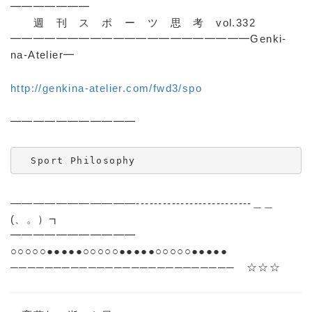
━━━━━━━
週 刊 ス ポ ー ツ 思 考 vol.332
━━━━━━━━━━━━━━━━━━━━━Genki-
na-Atelier━
http://genkina-atelier.com/fwd3/spo
━━━━━━━━━━━
  Sport Philosophy 
―――――――――――--------------------------＿＿
(、。）┓
━━━━━━━━━━━
○○○○○●●●●●○○○○○●●●●●○○○○○●●●●●
────────────────────────── ☆☆☆