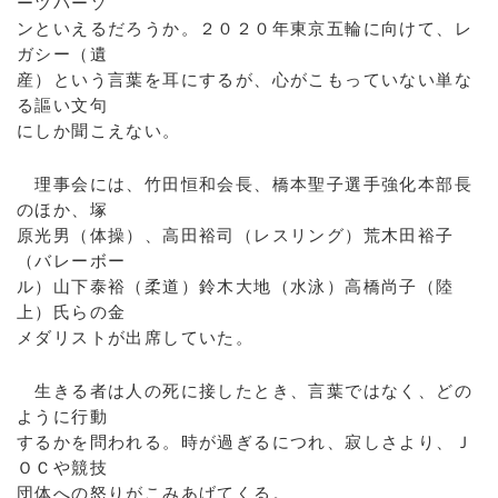
ーツパーソ
ンといえるだろうか。２０２０年東京五輪に向けて、レ
ガシー（遺
産）という言葉を耳にするが、心がこもっていない単な
る謳い文句
にしか聞こえない。
理事会には、竹田恒和会長、橋本聖子選手強化本部長
のほか、塚
原光男（体操）、高田裕司（レスリング）荒木田裕子
（バレーボー
ル）山下泰裕（柔道）鈴木大地（水泳）高橋尚子（陸
上）氏らの金
メダリストが出席していた。
生きる者は人の死に接したとき、言葉ではなく、どの
ように行動
するかを問われる。時が過ぎるにつれ、寂しさより、Ｊ
ＯＣや競技
団体への怒りがこみあげてくる。