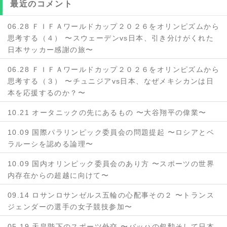
最近のコメント
06.28 ＦＩＦＡワールドカップ２０２６をオリンピズムから
思考する（４） 〜スウェーデンvs日本、引き分けがくれた
日本サッカー感謝の旅〜
06.28 ＦＩＦＡワールドカップ２０２６をオリンピズムから
思考する（３） 〜チュニジアvs日本、なぜメキシカンは日
本を応援するのか？〜
10.21 オータニックの先にあるもの 〜大谷翔平の偉業〜
10.09 国際パラリンピック委員会の問題提起 〜ロシアとベ
ラルーシを認める論理〜
10.09 国内オリンピック委員会のあり方 〜スポーツの世界
内存在からの超越に向けて〜
09.14 ロサンロサンゼルス五輪の心配事その２ 〜トランス
ジェンダーの選手の女子競技参加〜
05.19 天皇陛下のスポーツ外交 〜バッハの叙勲そして日本