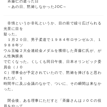
斉藤仁の逝った日
～あの日、黙祷しなかったJOC～
非情というか非礼というか、目の前で繰り広げられる
光景に目を
疑った。
１月２０日、男子柔道で１９８４年ロサンゼルス、１
９８８年ソ
ウル五輪２大会連続金メダルを獲得した斉藤仁氏が、が
ん性胸膜炎
で亡くなった。くしくも同日午後、日本オリンピック委
員会（ＪＯ
Ｃ）理事会が予定されていたので、黙祷を捧げると思わ
れたが、１
時間半に及ぶ会議のなかで、ついに、その瞬間は来なか
った。
閉会後、ある理事にただすと「斉藤さんはＪＯＣの役
員をやって