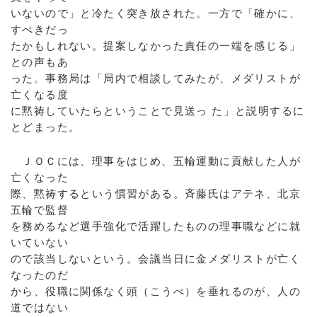
いないので」と冷たく突き放された。一方で「確かに、
すべきだっ
たかもしれない。提案しなかった責任の一端を感じる」
との声もあ
った。事務局は「局内で相談してみたが、メダリストが
亡くなる度
に黙祷していたらということで見送っ た」と説明するに
とどまった。
ＪＯＣには、理事をはじめ、五輪運動に貢献した人が
亡くなった
際、黙祷するという慣習がある。斉藤氏はアテネ、北京
五輪で監督
を務めるなど選手強化で活躍したものの理事職などに就
いていない
ので該当しないという。会議当日に金メダリストが亡く
なったのだ
から、役職に関係なく頭（こうべ）を垂れるのが、人の
道ではない