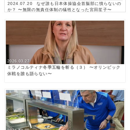
2024.07.20
なぜ誰も日本体操協会首脳部に憤らないの
か？ 〜無限の無責任体制の犠牲となった宮田笙子〜
2024.06.22
改めてスポーツ思考とは何か？ 〜オリン
ピックデー前夜のつぶやき〜
2022.04.06
ある哲学者の逝去 〜リーゼンフーバー先
生を偲ぶ〜
2020.02.27
オリンピックとウィルス 〜理念が現実に
勝てるか？〜
2019.08.28
アルキメデスの東京五輪 ～お台場海浜公
園の水質問題～
2026.03.27
2018.12.03
スポーツ団体ガバナンスコードはスポーツ
ミラノコルティナ冬季五輪を斬る（３） 〜オリンピック
への政治介入 ～スポーツ議連の正論の過ちを斬る～
休戦を誰も語らない〜
2018.08.11
ボクシングの混乱でJOCの責任は問われる
べきでない ～無限の無責任体制～
2018.04.04
南北融和はなぜ始まったのか？ ～ＩＯＣ
会長が仕掛けた平和への布石～
2015.09.23
東京五輪は組織委員会の再建が必要だ～ス
ポーツが政治を超える思想～
2015.08.12
日本オリンピック委員会の使命～新国立競
技場と大会エンブレム～
2013.12.19
vol.302 組織委員会設立は自律の思想