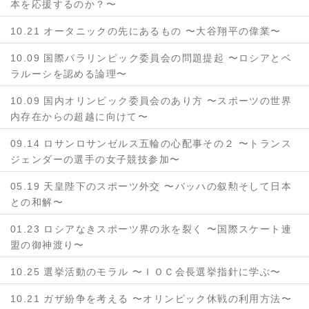
本を応援するのか？〜
10.21 オータニックの先にあるもの 〜大谷翔平の偉業〜
10.09 国際パラリンピック委員会の問題提起 〜ロシアとベ
ラルーシを認める論理〜
10.09 国内オリンピック委員会のあり方 〜スポーツの世界
内存在からの超越に向けて〜
09.14 ロサンロサンゼルス五輪の心配事その２ 〜トランス
ジェンダーの選手の女子競技参加〜
05.19 天皇陛下のスポーツ外交 〜バッハの叙勲そして日本
との和解〜
01.23 ロシアなきスポーツ界の氷を裂く 〜国際スケート連
盟の御神渡り〜
10.25 選挙活動のモラル 〜ＩＯＣ会長選挙指針に学ぶ〜
10.21 ガザ紛争を考える 〜オリンピック休戦の利用方法〜