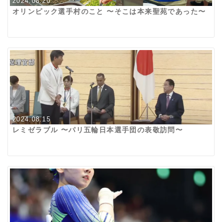
2024.08.20
2013.11.13
vol.299 東京五輪組織委員会の行く末 ～
オリンピック選手村のこと 〜そこは本来聖苑であった〜
五輪憲章を哲学する その２～
2013.09.13
vol.293 なぜ東京が勝ったのか？ ～オリ
ンピックの論理～
2024.08.15
レミゼラブル 〜パリ五輪日本選手団の表敬訪問〜