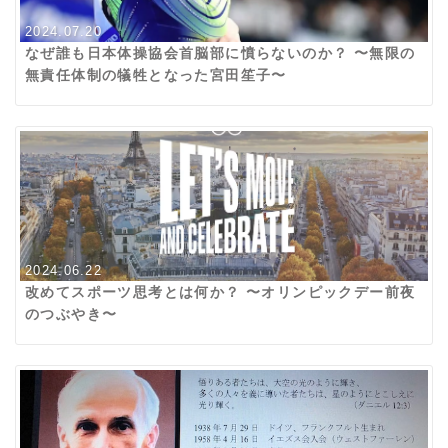
2024.07.20
なぜ誰も日本体操協会首脳部に憤らないのか？ 〜無限の
無責任体制の犠牲となった宮田笙子〜
2024.06.22
改めてスポーツ思考とは何か？ 〜オリンピックデー前夜
のつぶやき〜