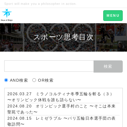
Sport will make you a philosopher in action.
Toggle
MENU
navigation
スポーツ思考目次
AND検索
OR検索
2026.03.27
ミラノコルティナ冬季五輪を斬る（３）
〜オリンピック休戦を誰も語らない〜
2024.08.20
オリンピック選手村のこと 〜そこは本来
聖苑であった〜
2024.08.15
レミゼラブル 〜パリ五輪日本選手団の表
敬訪問〜