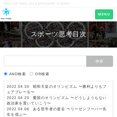
Sport will make you a philosopher in action.
Toggle
MENU
navigation
スポーツ思考目次
AND検索
OR検索
2022.04.30
昭和天皇のオリンピズム 〜勝利よりもフ
ェアプレーを〜
2022.04.20
憂国のオリンピズム 〜どうしようもない
政治家を置いていこう〜
2022.04.06
ある哲学者の逝去 〜リーゼンフーバー先
生を偲ぶ〜