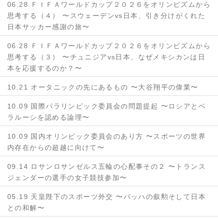
06.28 ＦＩＦＡワールドカップ２０２６をオリンピズムから
思考する（４） 〜スウェーデンvs日本、引き分けがくれた
日本サッカー感謝の旅〜
06.28 ＦＩＦＡワールドカップ２０２６をオリンピズムから
思考する（３） 〜チュニジアvs日本、なぜメキシカンは日
本を応援するのか？〜
10.21 オータニックの先にあるもの 〜大谷翔平の偉業〜
10.09 国際パラリンピック委員会の問題提起 〜ロシアとベ
ラルーシを認める論理〜
10.09 国内オリンピック委員会のあり方 〜スポーツの世界
内存在からの超越に向けて〜
09.14 ロサンロサンゼルス五輪の心配事その２ 〜トランス
ジェンダーの選手の女子競技参加〜
05.19 天皇陛下のスポーツ外交 〜バッハの叙勲そして日本
との和解〜