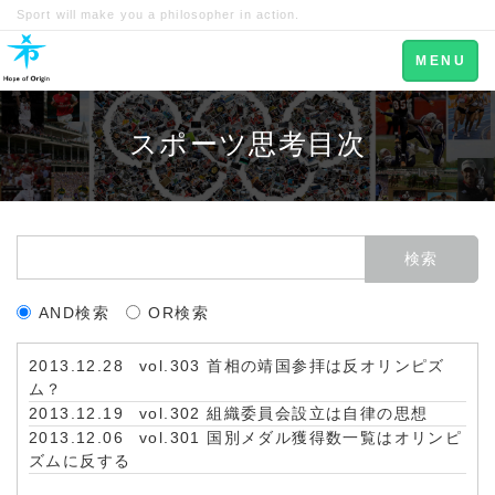
Sport will make you a philosopher in action.
Toggle
MENU
navigation
スポーツ思考目次
AND検索
OR検索
2013.12.28
vol.303 首相の靖国参拝は反オリンピズ
ム？
2013.12.19
vol.302 組織委員会設立は自律の思想
2013.12.06
vol.301 国別メダル獲得数一覧はオリンピ
ズムに反する