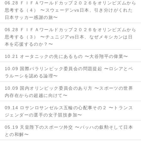
06.28 ＦＩＦＡワールドカップ２０２６をオリンピズムから
思考する（４） 〜スウェーデンvs日本、引き分けがくれた
日本サッカー感謝の旅〜
06.28 ＦＩＦＡワールドカップ２０２６をオリンピズムから
思考する（３） 〜チュニジアvs日本、なぜメキシカンは日
本を応援するのか？〜
10.21 オータニックの先にあるもの 〜大谷翔平の偉業〜
10.09 国際パラリンピック委員会の問題提起 〜ロシアとベ
ラルーシを認める論理〜
10.09 国内オリンピック委員会のあり方 〜スポーツの世界
内存在からの超越に向けて〜
09.14 ロサンロサンゼルス五輪の心配事その２ 〜トランス
ジェンダーの選手の女子競技参加〜
05.19 天皇陛下のスポーツ外交 〜バッハの叙勲そして日本
との和解〜