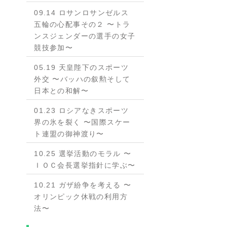
09.14 ロサンロサンゼルス
五輪の心配事その２ 〜トラ
ンスジェンダーの選手の女子
競技参加〜
05.19 天皇陛下のスポーツ
外交 〜バッハの叙勲そして
日本との和解〜
01.23 ロシアなきスポーツ
界の氷を裂く 〜国際スケー
ト連盟の御神渡り〜
10.25 選挙活動のモラル 〜
ＩＯＣ会長選挙指針に学ぶ〜
10.21 ガザ紛争を考える 〜
オリンピック休戦の利用方
法〜