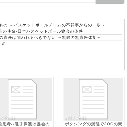
もの ～バスケットボールチームの不祥事からの一歩～
協会の使命-日本バスケットボール協会の偽善
Cの責任は問われるべきでない ～無限の無責任体制～
らず～
18.08.22
2018.08.11
急思考--選手保護は協会の
ボクシングの混乱でJOCの責