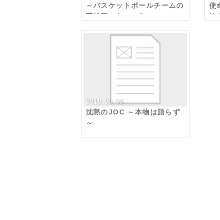
～バスケットボールチームの
使
不祥事からの一歩～
協
2018.08.09
沈黙のJOC ～本物は語らず
～