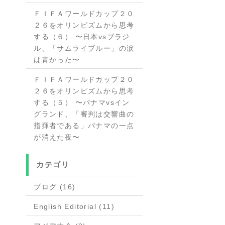
ＦＩＦＡワールドカップ２０
２６をオリンピズムから思考
する（６） 〜日本vsブラジ
ル、「サムライブルー」の涙
は青かった〜
ＦＩＦＡワールドカップ２０
２６をオリンピズムから思考
する（５） 〜パナマvsイン
グランド、「審判は交響曲の
指揮者である」パナマの一点
が消えた夜〜
カテゴリ
ブログ (16)
English Editorial (11)