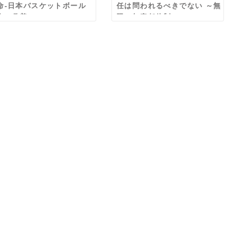
命-日本バスケットボール
任は問われるべきでない ～無
会の偽善
限の無責任体制～