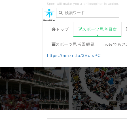
Sport will make you a philosopher in action.
トップ
スポーツ思考目次
スポーツ思考回顧録
noteでも
https://amzn.to/3EclsPC