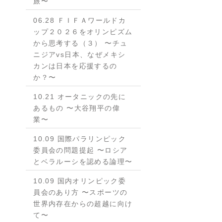
旅〜
06.28 ＦＩＦＡワールドカ
ップ２０２６をオリンピズム
から思考する（３） 〜チュ
ニジアvs日本、なぜメキシ
カンは日本を応援するの
か？〜
10.21 オータニックの先に
あるもの 〜大谷翔平の偉
業〜
10.09 国際パラリンピック
委員会の問題提起 〜ロシア
とベラルーシを認める論理〜
10.09 国内オリンピック委
員会のあり方 〜スポーツの
世界内存在からの超越に向け
て〜