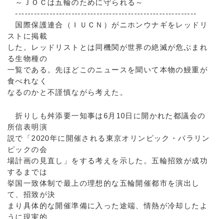
～ＪＯＣは五輪のために守られる～
----------------------------------------------------------
国際保護連合（ＩＵＣＮ）がニホンウナギをレッドリ
ストに掲載
した。レッドリストとは同機関が世界の絶滅が危ぶまれ
る生物種の
一覧である。先ほどこのニュースを聞いて本物の鰻重が
食べれなく
なるのかと不謹慎ながら考えた。
折りしも舛添要一知事は6月10日に開かれた都議会の
所信表明演
説で「2020年に開催される東京オリンピック・パラリン
ピックの会
場計画の見直し」をする考えを示した。五輪招致が成功
するまでは
挙国一致体制で最上の理想的な五輪開催都市を演出し
て、招致が決
まり具体的な開催準備に入った途端、情熱が冷却したよ
うに現実的