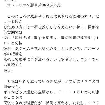
（オリンピック憲章第36条第2項）
このところの政府やそれに代表される政治のオリンピ
ックを軽ん
じたあり方には一石を投じざるをえない。特に、開催都
市契約では
特に「競技会場に関する変更は、関係国際競技連盟（Ｉ
Ｆ）との協
議とＩＯＣへの事前承認が必要」としている。スポーツ
界の権威を
無視して勝手に事を運べるという安易さは、スポーツへ
の冒涜でも
ある。
と私はいきり立っているのだが、さすがにＪＯＣの竹
田会長も、
オリンピック運動の立場から、「・・・ＩＯＣとの約束
を１００％
実現できれば理想だが、状況は変わる。ただし、ＩＯＣ