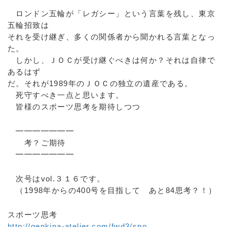
ロンドン五輪が「レガシー」という言葉を残し、東京
五輪招致は
それを受け継ぎ、多くの関係者から聞かれる言葉となっ
た。
しかし、ＪＯＣが受け継ぐべきは何か？それは自律で
あるはず
だ。それが1989年のＪＯＣの独立の遺産である。
死守すべき一点と思います。
皆様のスポーツ思考を期待しつつ
━━━━━━━
考？ご期待
━━━━━━━
次号はvol.３１６です。
（1998年からの400号を目指して あと84思考？！）
スポーツ思考
http://genkina-atelier.com/fwd3/spo