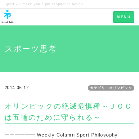
Sport will make you a philosopher in action.
Toggle
MENU
navigation
スポーツ思考
2014.06.12
カテゴリ：オリンピック
オリンピックの絶滅危惧種～ＪＯＣ
は五輪のために守られる～
━━━━━━ Weekly Column Sport Philosophy