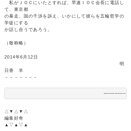
私がＪＯＣにいたとすれば、早速ＩＯＣ会長に電話し
て、東京都
の暴走、国の干渉を訴え、いかにして彼らを五輪哲学の
学徒にする
か話し合うであろう。
（敬称略）
2014年6月12日
明
日香 羊
－－－－－－－
                　                　────────
△▼△▼△
編集好奇
▲▽▲▽▲