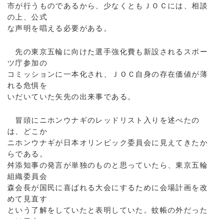
市が行うものであるから、少なくともＪＯＣには、相談
の上、公式
な声明を唱える必要がある。
先の東京五輪に向けた選手強化費も新設されるスポー
ツ庁参加の
コミッションに一本化され、ＪＯＣ自身の存在価値が薄
れる危惧を
いだいていた矢先の出来事である。
冒頭にニホンウナギのレッドリスト入りを述べたの
は、どこか
ニホンウナギが日本オリンピック委員会に見えてきたか
らである。
舛添知事の発言が単独のものと思っていたら、東京五輪
組織委員会
森会長が国民に喜ばれる大会にするために会場計画を改
めて見直す
という了解をしていたと表明していた。蚊帳の外だった