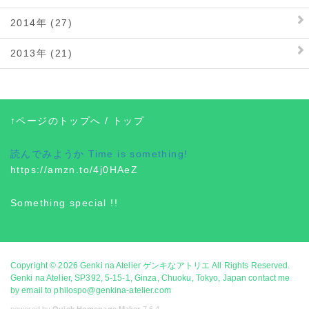
2014年 (27)
2013年 (21)
↑ページのトップへ
/
トップ
読んでみようか
Time is something!
https://amzn.to/4j0HAeZ
Something special !!
Copyright © 2026
Genki na Atelier ゲンキなアトリエ
All Rights Reserved.
Genki na Atelier, SP392, 5-15-1, Ginza, Chuoku, Tokyo, Japan contact me
by email to philospo@genkina-atelier.com