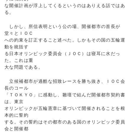
な開催計画が浮上してくるというのはありえる話ではあ
る。
しかし、所信表明という公の場、開催都市の首長が
堂々とＩＯＣ
への約束を訂正すること述べた。しかもその国の五輪運
動を統括す
る日本オリンピック委員会（ＪＯＣ）は寝耳に水だっ
た。これは重
大な問題である。
立候補都市が過酷な招致レースを勝ち抜き、ＩＯＣ会
長のコール
「ＴＯＫＹＯ」に感動し、雛壇で結んだ開催都市契約書
は、東京
オリンピックが五輪憲章に基づいて開催されることを根
本的に誓約
する。その誓約はその都市のある国のオリンピック委員
会と開催都