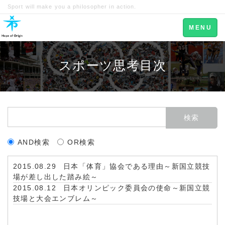
Sport will make you a philosopher in action.
Toggle
MENU
navigation
スポーツ思考目次
AND検索
OR検索
2015.08.29
日本「体育」協会である理由～新国立競技
場が差し出した踏み絵～
2015.08.12
日本オリンピック委員会の使命～新国立競
技場と大会エンブレム～