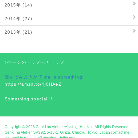
2015年 (14)
2014年 (27)
2013年 (21)
↑ページのトップへ
/
トップ
読んでみようか
Time is something!
https://amzn.to/4j0HAeZ
Something special !!
Copyright © 2026
Genki na Atelier ゲンキなアトリエ
All Rights Reserved.
Genki na Atelier, SP392, 5-15-1, Ginza, Chuoku, Tokyo, Japan contact me
by email to philospo@genkina-atelier.com