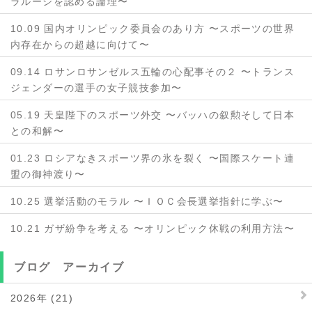
ラルーシを認める論理〜
10.09 国内オリンピック委員会のあり方 〜スポーツの世界
内存在からの超越に向けて〜
09.14 ロサンロサンゼルス五輪の心配事その２ 〜トランス
ジェンダーの選手の女子競技参加〜
05.19 天皇陛下のスポーツ外交 〜バッハの叙勲そして日本
との和解〜
01.23 ロシアなきスポーツ界の氷を裂く 〜国際スケート連
盟の御神渡り〜
10.25 選挙活動のモラル 〜ＩＯＣ会長選挙指針に学ぶ〜
10.21 ガザ紛争を考える 〜オリンピック休戦の利用方法〜
ブログ アーカイブ
2026年 (21)