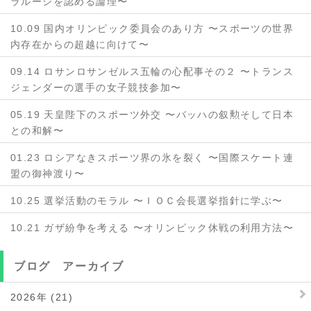
ラルーシを認める論理〜
10.09 国内オリンピック委員会のあり方 〜スポーツの世界
内存在からの超越に向けて〜
09.14 ロサンロサンゼルス五輪の心配事その２ 〜トランス
ジェンダーの選手の女子競技参加〜
05.19 天皇陛下のスポーツ外交 〜バッハの叙勲そして日本
との和解〜
01.23 ロシアなきスポーツ界の氷を裂く 〜国際スケート連
盟の御神渡り〜
10.25 選挙活動のモラル 〜ＩＯＣ会長選挙指針に学ぶ〜
10.21 ガザ紛争を考える 〜オリンピック休戦の利用方法〜
ブログ アーカイブ
2026年 (21)