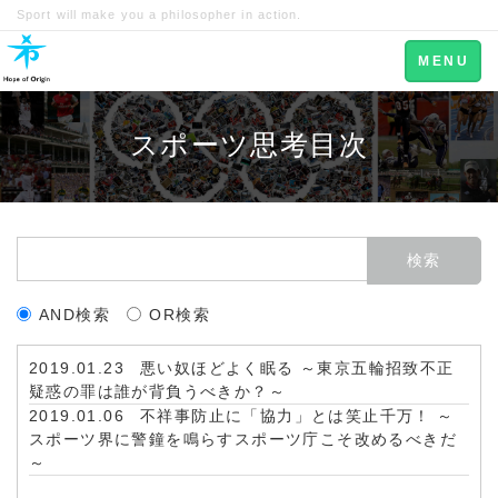
Sport will make you a philosopher in action.
Toggle
MENU
navigation
スポーツ思考目次
AND検索
OR検索
2019.01.23
悪い奴ほどよく眠る ～東京五輪招致不正
疑惑の罪は誰が背負うべきか？～
2019.01.06
不祥事防止に「協力」とは笑止千万！ ～
スポーツ界に警鐘を鳴らすスポーツ庁こそ改めるべきだ
～