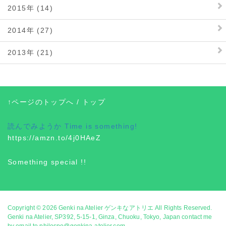
2015年 (14)
2014年 (27)
2013年 (21)
↑ページのトップへ
/
トップ
読んでみようか
Time is something!
https://amzn.to/4j0HAeZ
Something special !!
Copyright © 2026
Genki na Atelier ゲンキなアトリエ
All Rights Reserved.
Genki na Atelier, SP392, 5-15-1, Ginza, Chuoku, Tokyo, Japan contact me
by email to philospo@genkina-atelier.com