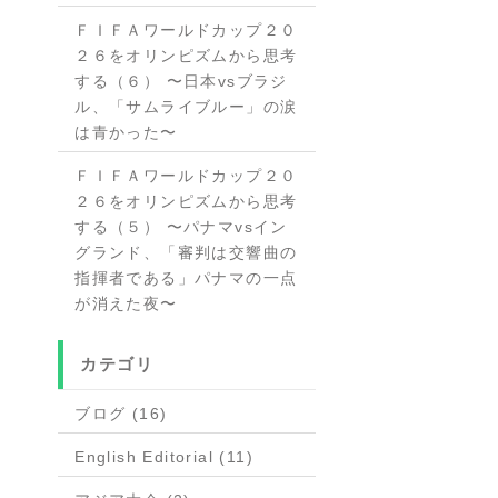
ＦＩＦＡワールドカップ２０
２６をオリンピズムから思考
する（６） 〜日本vsブラジ
ル、「サムライブルー」の涙
は青かった〜
ＦＩＦＡワールドカップ２０
２６をオリンピズムから思考
する（５） 〜パナマvsイン
グランド、「審判は交響曲の
指揮者である」パナマの一点
が消えた夜〜
カテゴリ
ブログ (16)
English Editorial (11)