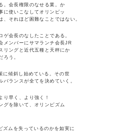
る。会長権限のなせる業。か
事に使いこなしてオリンピッ
は、それほど困難なことではない。
ロゲ会長のなしたことである。
会メンバーにサマランチ会長JR
スリングと近代五種と天秤にか
だろう。
策に傾斜し始めている。その世
ルバランスが全てを決めていく。
より早く、より強く！
ングを除いて、オリンピズム
ピズムを失っているのかを如実に