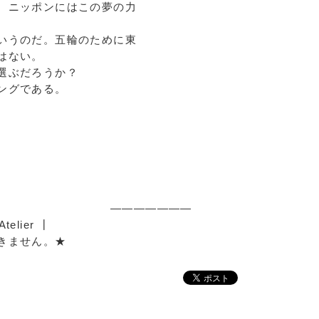
、ニッポンにはこの夢の力
いうのだ。五輪のために東
はない。
選ぶだろうか？
ングである。
です。 ―――――――
Atelier ┃
用等はできません。★