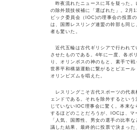
昨夜流れたニュースに耳を疑った。レ
の除外競技候補に「選ばれた」。2月1
ピック委員会（IOC)の理事会の投票
は、国際レスリング連盟の幹部も同じ
者も驚いた。
近代五輪は古代ギリシアで行われて
させたものである。4年に一度、各ポ
り、オリンポスの神のもと、素手で戦
世界平和構築運動に繋がるとピエール
オリンピズムを唱えた。
レスリングこそ古代スポーツの代表
ェンドである。それを除外するという
じていないIOC理事会に驚く。本来
するほどのことだろうが、IOCは、
「人気、国際性、男女の選手の比率な
議した結果、最終的に投票で決まった