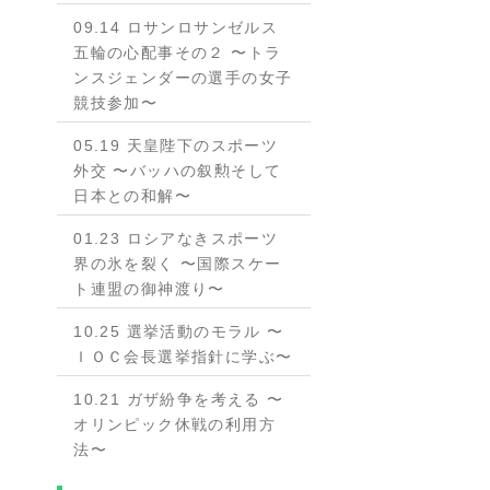
09.14 ロサンロサンゼルス
五輪の心配事その２ 〜トラ
ンスジェンダーの選手の女子
競技参加〜
05.19 天皇陛下のスポーツ
外交 〜バッハの叙勲そして
日本との和解〜
01.23 ロシアなきスポーツ
界の氷を裂く 〜国際スケー
ト連盟の御神渡り〜
10.25 選挙活動のモラル 〜
ＩＯＣ会長選挙指針に学ぶ〜
10.21 ガザ紛争を考える 〜
オリンピック休戦の利用方
法〜