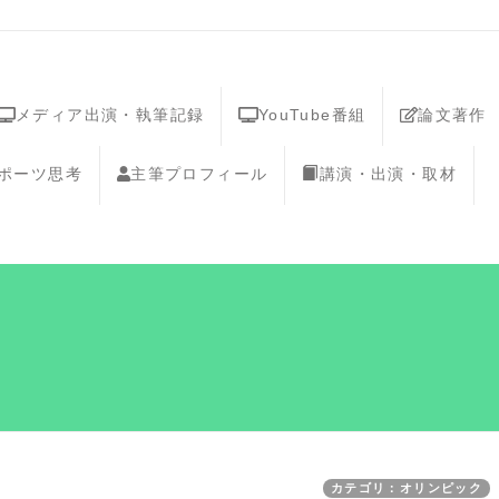
メディア出演・執筆記録
YouTube番組
論文著作
スポーツ思考
主筆プロフィール
講演・出演・取材
カテゴリ：オリンピック