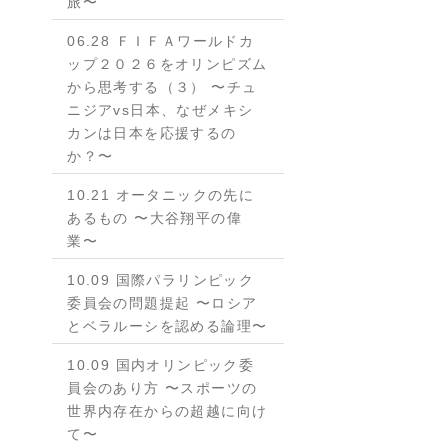
旅〜
06.28 ＦＩＦＡワールドカ
ップ２０２６をオリンピズム
から思考する（３） 〜チュ
ニジアvs日本、なぜメキシ
カンは日本を応援するの
か？〜
10.21 オータニックの先に
あるもの 〜大谷翔平の偉
業〜
10.09 国際パラリンピック
委員会の問題提起 〜ロシア
とベラルーシを認める論理〜
10.09 国内オリンピック委
員会のあり方 〜スポーツの
世界内存在からの超越に向け
て〜