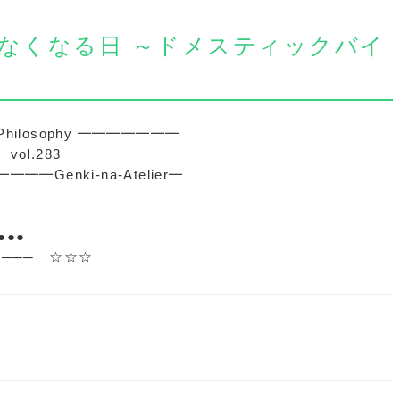
ングがなくなる日 ～ドメスティックバイ
 Philosophy ━━━━━━━
l.283
enki-na-Atelier━
●●●
───── ☆☆☆