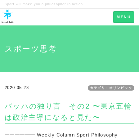
Sport will make you a philosopher in action.
Toggle
MENU
navigation
スポーツ思考
2020.05.23
カテゴリ：オリンピック
バッハの独り言 その2 〜東京五輪
は政治主導になると見た〜
━━━━━━ Weekly Column Sport Philosophy