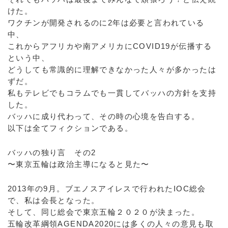
けた。
ワクチンが開発されるのに2年は必要と言われている
中、
これからアフリカや南アメリカにCOVID19が伝播する
という中、
どうしても常識的に理解できなかった人々が多かったは
ずだ。
私もテレビでもコラムでも一貫してバッハの方針を支持
した。
バッハに成り代わって、その時の心境を告白する。
以下は全てフィクションである。
バッハの独り言 その2
〜東京五輪は政治主導になると見た〜
2013年の9月。ブエノスアイレスで行われたIOC総会
で、私は会長となった。
そして、同じ総会で東京五輪２０２０が決まった。
五輪改革綱領AGENDA2020には多くの人々の意見も取