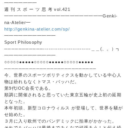
━━━━━━━
週 刊 ス ポ ー ツ 思 考 vol.421
━━━━━━━━━━━━━━━━━━━━━Genki-
na-Atelier━
http://genkina-atelier.com/sp/
━━━━━━━━━━━
Sport Philosophy
───────────--------------------------＿＿(、。）┓
━━━━━━━━━━━
○○○○○●●●●●○○○○○●●●●●○○○○○●●●●●
──────────────────────────
今、世界のスポーツポリティクスを動かしている中心人
物は紛れもなくトマス・バッハだ。
第9代IOC会長である。
順調に開催されると思っていた東京五輪が史上初の延期
となった。
本年初頭、新型コロナウィルス が登場して、世界を騒が
せ始めた。
３月に入り欧州でのパンデミックに拍車がかかった。
それでもバッハは最後までみんなで頑張ろう！と伝え続