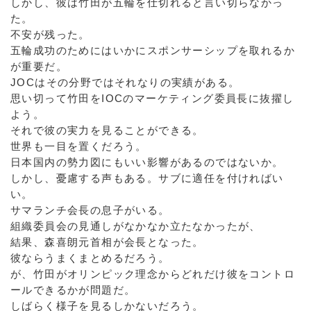
しかし、彼は竹田が五輪を仕切れると言い切らなかっ
た。
不安が残った。
五輪成功のためにはいかにスポンサーシップを取れるか
が重要だ。
JOCはその分野ではそれなりの実績がある。
思い切って竹田をIOCのマーケティング委員長に抜擢し
よう。
それで彼の実力を見ることができる。
世界も一目を置くだろう。
日本国内の勢力図にもいい影響があるのではないか。
しかし、憂慮する声もある。サブに適任を付ければい
い。
サマランチ会長の息子がいる。
組織委員会の見通しがなかなか立たなかったが、
結果、森喜朗元首相が会長となった。
彼ならうまくまとめるだろう。
が、竹田がオリンピック理念からどれだけ彼をコントロ
ールできるかが問題だ。
しばらく様子を見るしかないだろう。