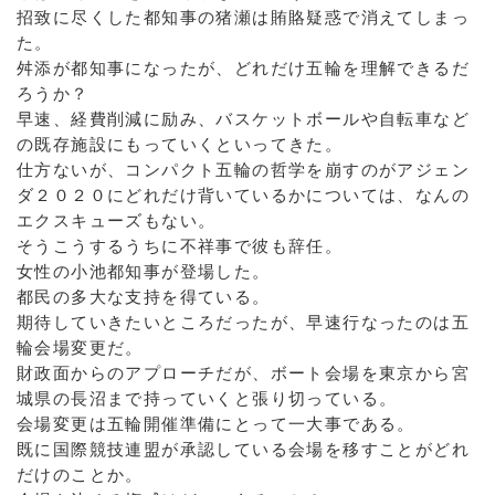
招致に尽くした都知事の猪瀬は賄賂疑惑で消えてしまっ
た。
舛添が都知事になったが、どれだけ五輪を理解できるだ
ろうか？
早速、経費削減に励み、バスケットボールや自転車など
の既存施設にもっていくといってきた。
仕方ないが、コンパクト五輪の哲学を崩すのがアジェン
ダ２０２０にどれだけ背いているかについては、なんの
エクスキューズもない。
そうこうするうちに不祥事で彼も辞任。
女性の小池都知事が登場した。
都民の多大な支持を得ている。
期待していきたいところだったが、早速行なったのは五
輪会場変更だ。
財政面からのアプローチだが、ボート会場を東京から宮
城県の長沼まで持っていくと張り切っている。
会場変更は五輪開催準備にとって一大事である。
既に国際競技連盟が承認している会場を移すことがどれ
だけのことか。