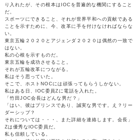
り入れたが、その根本はIOCを普遍的な機関にすること
だ。
スポーツにできること、それが世界平和への貢献である
ことを示すために、今、改革に手を付けなければならな
い。
東京五輪２０２０とアジェンダ２０２０は偶然の一致で
はない。
私の心根を示すものだ。
東京五輪を成功させること。
それが五輪改革につながる。
私はそう思っていた。
そこで、ホストNOCには頑張ってもらうしかない。
私はある日、IOC委員Zに電話を入れた。
「竹田JOC会長はどんな男だ？」
「はい、彼はプリンスであり、誠実な男です。え？リー
ダーシップ？
それについては・・・、また詳細を連絡します。会長」
Zは優秀なIOC委員だ。
私も信頼している。