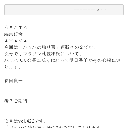
                         ────────＜・・
△▼△▼△
編集好奇
▲▽▲▽▲
今回は「バッハの独り言」連載その２です。
次号ではマラソン札幌移転について、
バッハIOC会長に成り代わって明日香羊がその心根に迫
ります。
春日良一
━━━━━━━
考？ご期待
━━━━━━━
次号はvol.422です。
「バッハの独り言」その3を予定しております