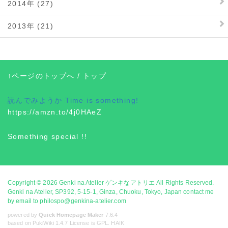
2014年 (27)
2013年 (21)
↑ページのトップへ
/
トップ
読んでみようか
Time is something!
https://amzn.to/4j0HAeZ
Something special !!
Copyright © 2026
Genki na Atelier ゲンキなアトリエ
All Rights Reserved.
Genki na Atelier, SP392, 5-15-1, Ginza, Chuoku, Tokyo, Japan contact me
by email to philospo@genkina-atelier.com
powered by
Quick Homepage Maker
7.6.4
based on PukiWiki 1.4.7 License is GPL.
HAIK