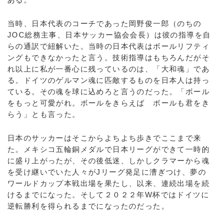
当時、日本代表のコーチであった岡野俊一郎（のちの
JOC総務主事、日本サッカー協会会長）は彼の指導を自
らの通訳で紐解いた。当時の日本代表はボールリフティ
ングもできなかったと言う。技術指導はもちろんだがそ
れ以上に私が一番心に残っているのは、「大和魂」であ
る。ドイツのゲルマン魂に匹敵するものを日本人は持っ
ている。その魂を球に込めろと言うのだった。「ボール
をもっと可愛がれ。ボールをきらえば ボールも君をき
らう」とも言った。
日本のサッカーはそこからよちよち歩きでここまで来
た。メキシコ五輪銅メダルで日本リーグができて一時的
に盛り上がったが、その後低迷、しかしクラマーから魂
を受け継いでいた人々がJリーグ発足に漕ぎつけ、夢の
ワールドカップ本戦出場を果たし、以来、連続出場を続
けるまでになった。そして２０２２年W杯ではドイツに
逆転勝利を得られるまでになったのだった。