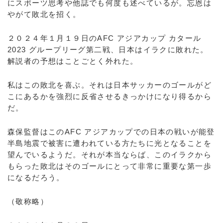
にスポーツ思考や他誌でも何度も述べているが。忘恩は
やがて敗北を招く。
２０２４年１月１９日のAFC アジアカップ カタール
2023 グループリーグ第二戦、日本はイラクに敗れた。
解説者の予想はことごとく外れた。
私はこの敗北を喜ぶ。それは日本サッカーのゴールがど
こにあるかを強烈に反省させるきっかけになり得るから
だ。
森保監督はこのAFC アジアカップでの日本の戦いが能登
半島地震で被害に遭われている方たちに光となることを
望んでいるようだ。それが本当ならば、このイラクから
もらった敗北はそのゴールにとって非常に重要な第一歩
になるだろう。
（敬称略）