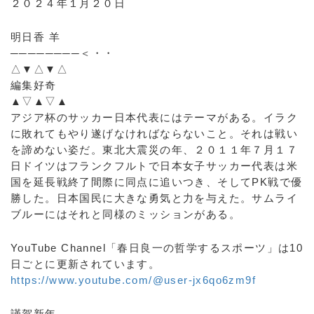
２０２４年１月２０日
明日香 羊
────────＜・・
△▼△▼△
編集好奇
▲▽▲▽▲
アジア杯のサッカー日本代表にはテーマがある。イラク
に敗れてもやり遂げなければならないこと。それは戦い
を諦めない姿だ。東北大震災の年、２０１１年７月１７
日ドイツはフランクフルトで日本女子サッカー代表は米
国を延長戦終了間際に同点に追いつき、そしてPK戦で優
勝した。日本国民に大きな勇気と力を与えた。サムライ
ブルーにはそれと同様のミッションがある。
YouTube Channel「春日良一の哲学するスポーツ」は10
日ごとに更新されています。
https://www.youtube.com/@user-jx6qo6zm9f
謹賀新年