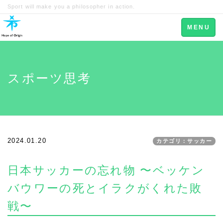
Sport will make you a philosopher in action.
Toggle
MENU
navigation
スポーツ思考
2024.01.20
カテゴリ：サッカー
日本サッカーの忘れ物 〜ベッケン
バウワーの死とイラクがくれた敗
戦〜