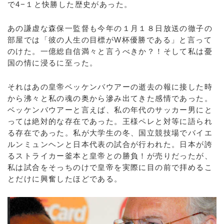
で4−１と快勝した歴史があった。
あの謙虚な森保一監督も今年の１月１８日放送の徹子の
部屋では「彼の人生の目標がW杯優勝である」と言って
のけた。一億総自信満々と言うべきか？！そして私は憂
国の情に浸るに至った。
それはあの皇帝ベッケンバウアーの逝去の報に接した時
から沸々と私の魂の奥から滲み出てきた感情であった。
ベッケンバウアーと言えば、私の年代のサッカー男にと
っては絶対的な存在であった。王様ペレと対等に語られ
る存在であった。私が大学生の冬、国立競技場でバイエ
ルンミュンヘンと日本代表の試合が行われた。日本が誇
るストライカー釜本と皇帝との勝負！が売りだったが、
私は試合をそっちのけで皇帝を実際に目の前で拝めるこ
とだけに興奮したほどである。