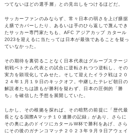
つてないほどの選手層」との見出しをつけるほどだ。
サッカーファンのみならず、常々日本の弱さを上げ膳据
え膳でカバーしたり、あるいは手のひら返しで蔑んでき
たサッカー専門家たちも、AFC アジアカップ カタール
2023を迎えるに当たっては日本が最強であることを疑っ
ていなかった。
その期待を裏切ることなく日本代表はグループステージ
初戦ベトナム代表との試合に逆転されつつ逆転し、その
実力を顕現化してみせた。そして迎えたイラク戦は２０
２４年１月１９日のキックオフ。中継したテレビ朝日の
解説者たちは誰もが勝利を疑わず、日本の圧倒的「勝
ち」を確信した予想を展開していた。
しかし、その根拠を探れば、その暗黙の前提に「歴代最
長となる国際Aマッチ１０連勝の記録」があり、さらに
その奥にあのドイツにカタールW杯で勝利をあげ、さら
にその後のガチンコマッチ２０２３年９月９日アウェイ