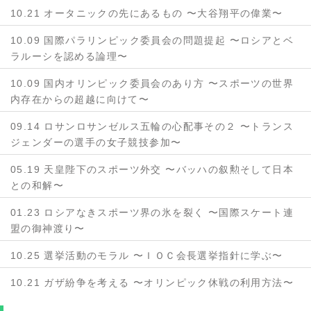
10.21 オータニックの先にあるもの 〜大谷翔平の偉業〜
10.09 国際パラリンピック委員会の問題提起 〜ロシアとベ
ラルーシを認める論理〜
10.09 国内オリンピック委員会のあり方 〜スポーツの世界
内存在からの超越に向けて〜
09.14 ロサンロサンゼルス五輪の心配事その２ 〜トランス
ジェンダーの選手の女子競技参加〜
05.19 天皇陛下のスポーツ外交 〜バッハの叙勲そして日本
との和解〜
01.23 ロシアなきスポーツ界の氷を裂く 〜国際スケート連
盟の御神渡り〜
10.25 選挙活動のモラル 〜ＩＯＣ会長選挙指針に学ぶ〜
10.21 ガザ紛争を考える 〜オリンピック休戦の利用方法〜