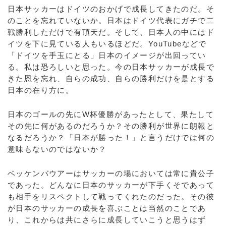
日本サッカーはドイツのおかげで成長してきたのだ。そ
のことを忘れていないか。日本はドイツ代表にガチで二
戦勝利しただけで有頂天だ。そして、日本人の中にはド
イツを下に見ている人もいるほどだ。YouTubeなどで
「ドイツを手玉にとる」日本のイメージが出回ってい
る。私は恐ろしいと思った。今の日本サッカーが成長で
きた恩を忘れ、自らの成功、自らの勝利だけを是とする
日本の在り方に。
日本のゴールの先にW杯優勝があったとして、果たして
その先に何があるのだろうか？その勝利が世界に朗報と
なるだろうか？「日本が勝った！」と言うだけでは何の
意味もないのではないか？
ベッケンバウアーはサッカーの場においては常に貴公子
であった。どんなに日本のサッカーが下手くそであって
も相手をリスペクトして戦ってくれたのだった。その彼
が日本のサッカーの成長を喜ぶことは当然のことであ
り、これからは共にさらに成長していこうと思うはず